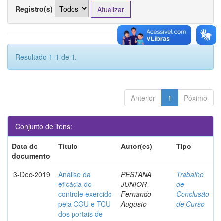
Registro(s)
Resultado 1-1 de 1.
Anterior
1
Póximo
Conjunto de itens:
Data do
Título
Autor(es)
Tipo
documento
3-Dec-2019
Análise da
PESTANA
Trabalho
eficácia do
JUNIOR,
de
controle exercido
Fernando
Conclusão
pela CGU e TCU
Augusto
de Curso
dos portais de