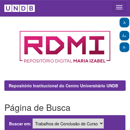
Skip
A
navigation
A+
A-
Repositório Institucional do Centro Universitário UNDB
Página de Busca
Buscar em: