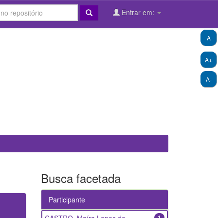
Entrar em:
A
A+
A-
Busca facetada
Participante
1