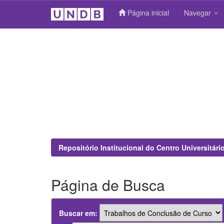
Página inicial
Navegar
Skip
navigation
Repositório Institucional do Centro Universitár
Página de Busca
Buscar em: