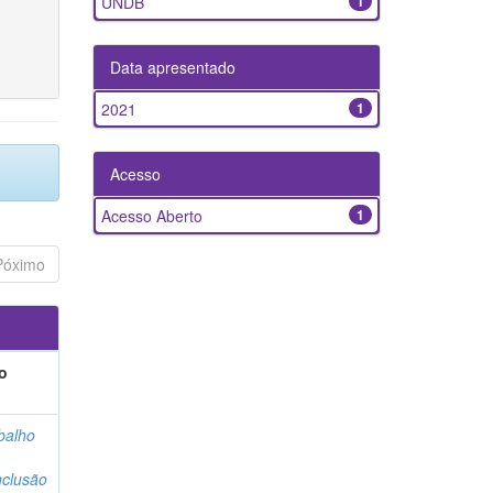
UNDB
1
Data apresentado
2021
1
Acesso
Acesso Aberto
1
Póximo
o
balho
clusão