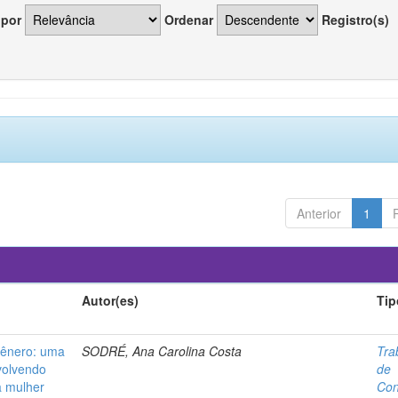
 por
Ordenar
Registro(s)
Anterior
1
Autor(es)
Tip
 gênero: uma
SODRÉ, Ana Carolina Costa
Tra
nvolvendo
de
a mulher
Con