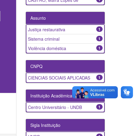
CASTRO, Maíra Lopes de
Assunto
Justiça restaurativa
1
Sistema criminal
1
Violência doméstica
1
CNPQ
CIENCIAS SOCIAIS APLICADAS
1
Instituição Acadêmica
Centro Universitário - UNDB
1
Sigla Instituição