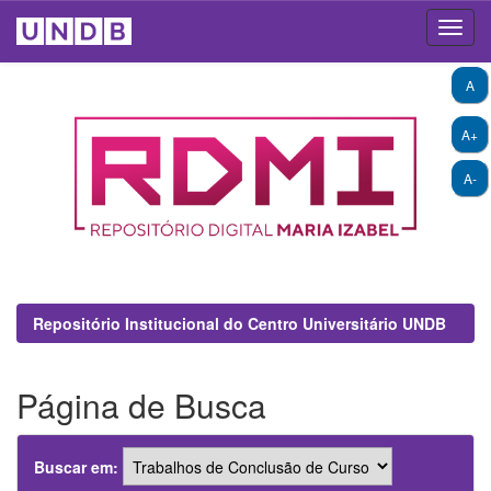
Skip
A
navigation
A+
A-
Repositório Institucional do Centro Universitário UNDB
Página de Busca
Buscar em: