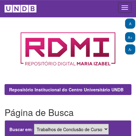
Skip
A
navigation
A+
A-
Repositório Institucional do Centro Universitário UNDB
Página de Busca
Buscar em: