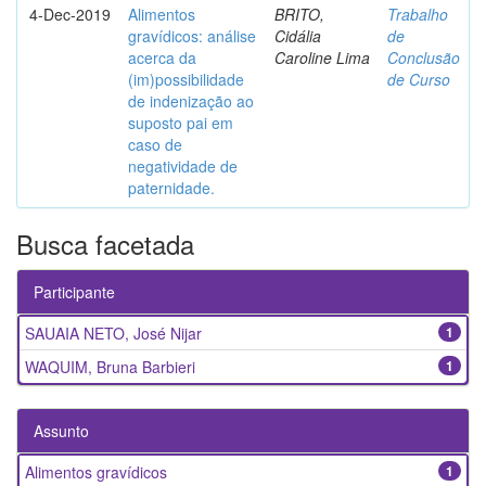
4-Dec-2019
Alimentos
BRITO,
Trabalho
gravídicos: análise
Cidália
de
acerca da
Caroline Lima
Conclusão
(im)possibilidade
de Curso
de indenização ao
suposto pai em
caso de
negatividade de
paternidade.
Busca facetada
Participante
SAUAIA NETO, José Nijar
1
WAQUIM, Bruna Barbieri
1
Assunto
Alimentos gravídicos
1