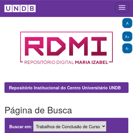
Skip
A
navigation
A+
A-
Repositório Institucional do Centro Universitário UNDB
Página de Busca
Buscar em: