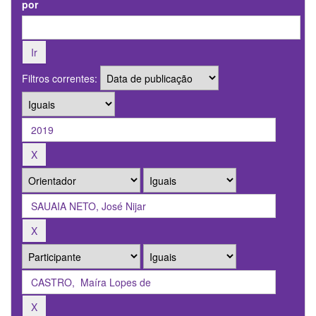
por
Filtros correntes: