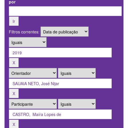
por
Filtros correntes: