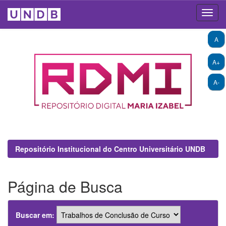
Skip
A
navigation
A+
A-
Repositório Institucional do Centro Universitário UNDB
Página de Busca
Buscar em: