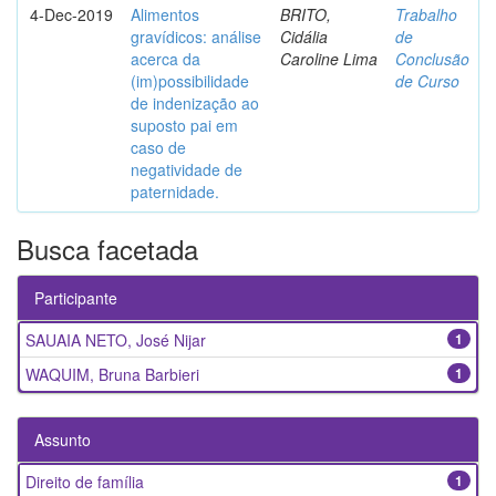
4-Dec-2019
Alimentos
BRITO,
Trabalho
gravídicos: análise
Cidália
de
acerca da
Caroline Lima
Conclusão
(im)possibilidade
de Curso
de indenização ao
suposto pai em
caso de
negatividade de
paternidade.
Busca facetada
Participante
SAUAIA NETO, José Nijar
1
WAQUIM, Bruna Barbieri
1
Assunto
Direito de família
1