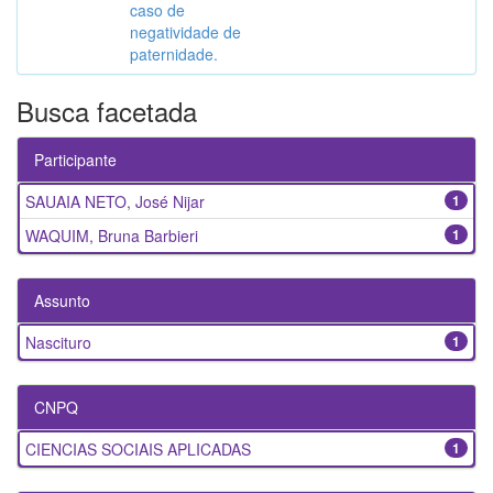
caso de
negatividade de
paternidade.
Busca facetada
Participante
SAUAIA NETO, José Nijar
1
WAQUIM, Bruna Barbieri
1
Assunto
Nascituro
1
CNPQ
CIENCIAS SOCIAIS APLICADAS
1