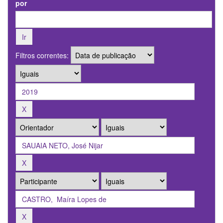
por
Filtros correntes: