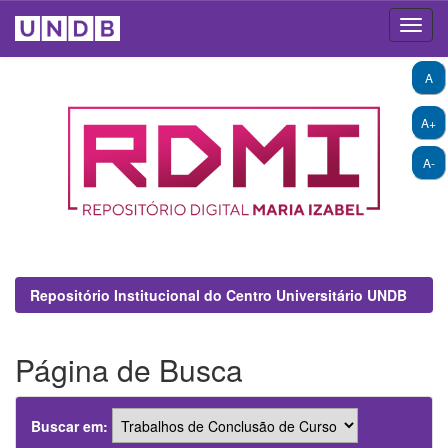
Skip
A
navigation
A+
A-
Repositório Institucional do Centro Universitário UNDB
Página de Busca
Buscar em: