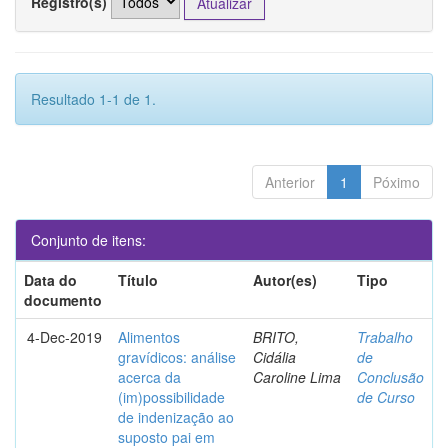
Registro(s)
Resultado 1-1 de 1.
Anterior
1
Póximo
Conjunto de itens:
Data do
Título
Autor(es)
Tipo
documento
4-Dec-2019
Alimentos
BRITO,
Trabalho
gravídicos: análise
Cidália
de
acerca da
Caroline Lima
Conclusão
(im)possibilidade
de Curso
de indenização ao
suposto pai em