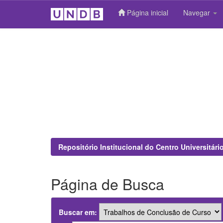
Página inicial
Navegar
Skip
navigation
Repositório Institucional do Centro Universitár
Página de Busca
Buscar em: