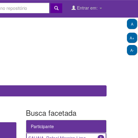
Entrar em:
A
A+
A-
Busca facetada
Participante
1