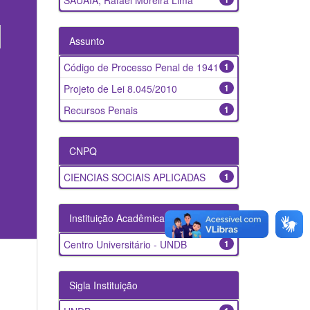
SAUAIA, Rafael Moreira Lima
Assunto
Código de Processo Penal de 1941
1
Projeto de Lei 8.045/2010
1
Recursos Penais
1
CNPQ
CIENCIAS SOCIAIS APLICADAS
1
Instituição Acadêmica
Centro Universitário - UNDB
1
Sigla Instituição