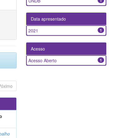
UNDB
1
Data apresentado
2021
1
Acesso
Acesso Aberto
1
Póximo
o
balho