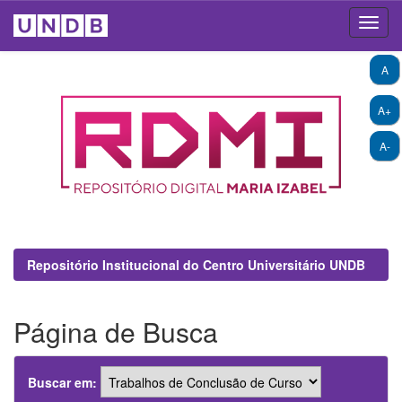
Skip
A
navigation
A+
A-
Repositório Institucional do Centro Universitário UNDB
Página de Busca
Buscar em: