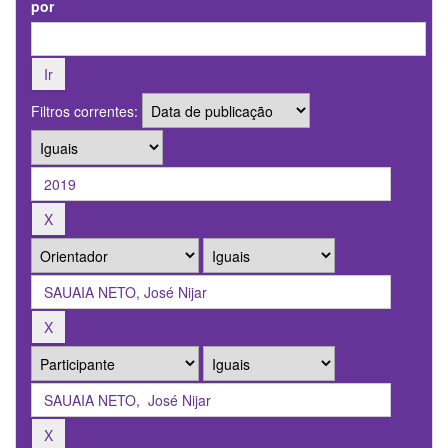
por
Filtros correntes: