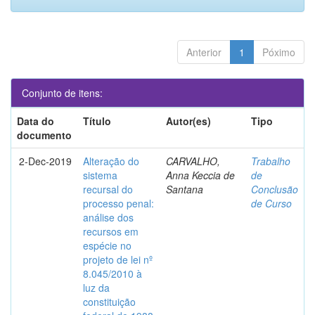
Anterior
1
Póximo
Conjunto de itens:
Data do
Título
Autor(es)
Tipo
documento
2-Dec-2019
Alteração do
CARVALHO,
Trabalho
sistema
Anna Keccia de
de
recursal do
Santana
Conclusão
processo penal:
de Curso
análise dos
recursos em
espécie no
projeto de lei nº
8.045/2010 à
luz da
constituição