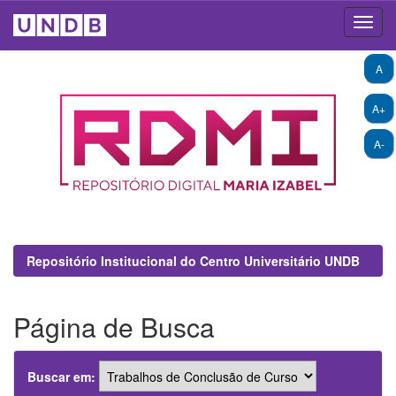
Skip
A
navigation
A+
A-
Repositório Institucional do Centro Universitário UNDB
Página de Busca
Buscar em: