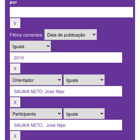
por
Filtros correntes: