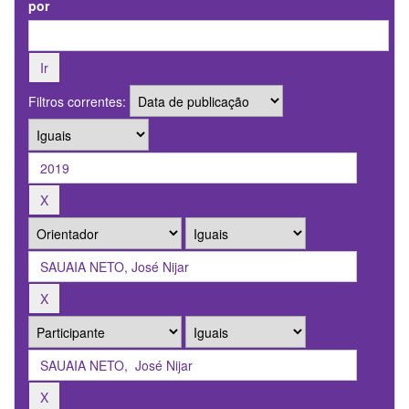
por
Filtros correntes: