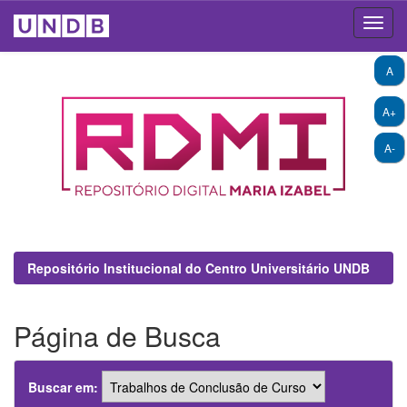
Skip
A
navigation
A+
A-
Repositório Institucional do Centro Universitário UNDB
Página de Busca
Buscar em: