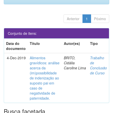
Anterior
1
Póximo
Conjunto de itens:
Data do
Título
Autor(es)
Tipo
documento
4-Dec-2019
Alimentos
BRITO,
Trabalho
gravídicos: análise
Cidália
de
acerca da
Caroline Lima
Conclusão
(im)possibilidade
de Curso
de indenização ao
suposto pai em
caso de
negatividade de
paternidade.
Busca facetada