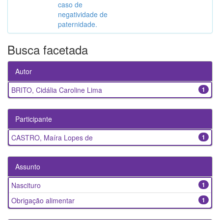
caso de
negatividade de
paternidade.
Busca facetada
Autor
BRITO, Cidália Caroline Lima
1
Participante
CASTRO, Maíra Lopes de
1
Assunto
Nascituro
1
Obrigação alimentar
1