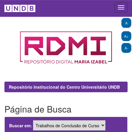
Skip
A
navigation
A+
A-
Repositório Institucional do Centro Universitário UNDB
Página de Busca
Buscar em: