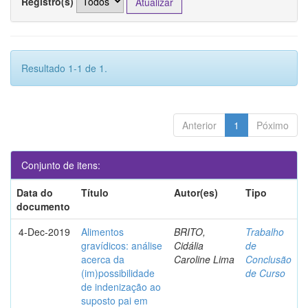
Registro(s)
Resultado 1-1 de 1.
Anterior
1
Póximo
Conjunto de itens:
Data do
Título
Autor(es)
Tipo
documento
4-Dec-2019
Alimentos
BRITO,
Trabalho
gravídicos: análise
Cidália
de
acerca da
Caroline Lima
Conclusão
(im)possibilidade
de Curso
de indenização ao
suposto pai em