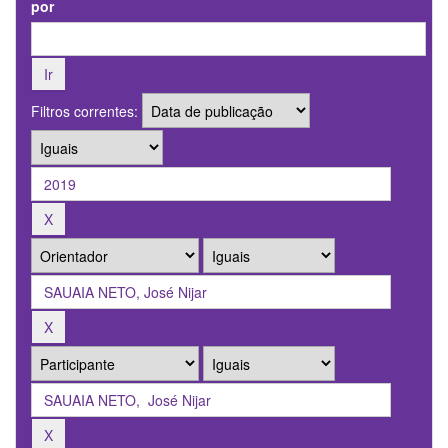
por
Filtros correntes: