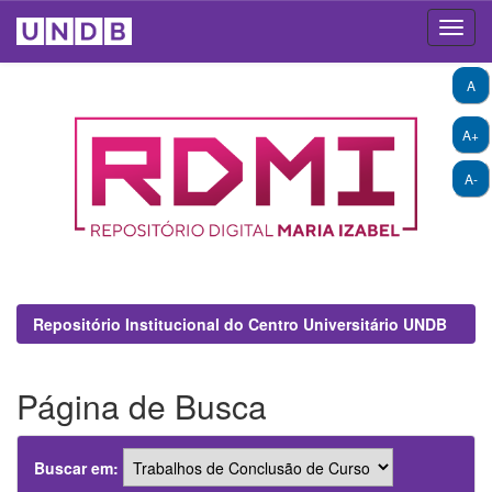
Skip
A
navigation
A+
A-
Repositório Institucional do Centro Universitário UNDB
Página de Busca
Buscar em: