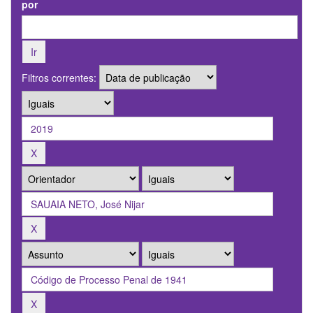
por
Filtros correntes: