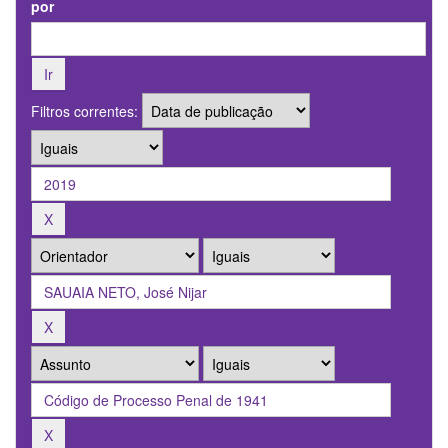
por
Filtros correntes: