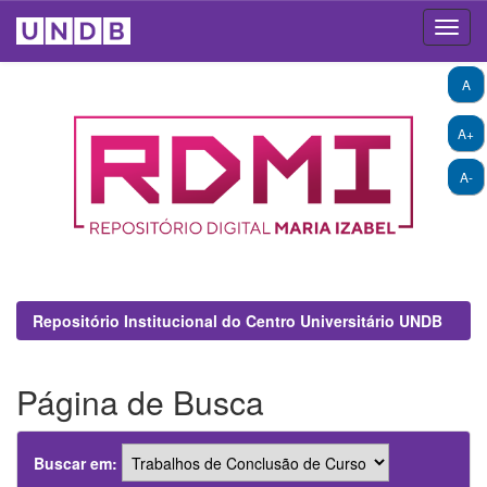
Skip
A
navigation
A+
A-
Repositório Institucional do Centro Universitário UNDB
Página de Busca
Buscar em: