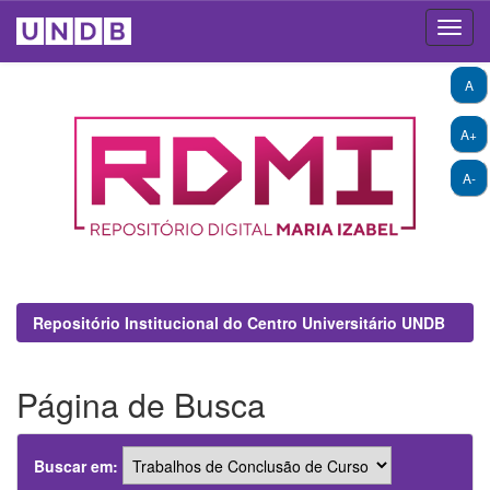
Skip
A
navigation
A+
A-
Repositório Institucional do Centro Universitário UNDB
Página de Busca
Buscar em: