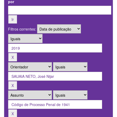
por
Filtros correntes: