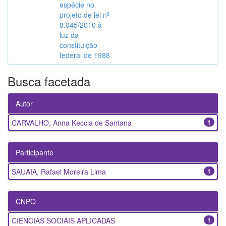
espécie no
projeto de lei nº
8.045/2010 à
luz da
constituição
federal de 1988
Busca facetada
Autor
CARVALHO, Anna Keccia de Santana
1
Participante
SAUAIA, Rafael Moreira Lima
1
CNPQ
CIENCIAS SOCIAIS APLICADAS
1