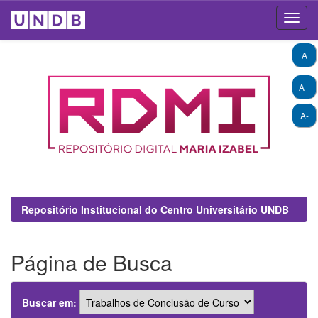
Skip
A
navigation
A+
A-
Repositório Institucional do Centro Universitário UNDB
Página de Busca
Buscar em: