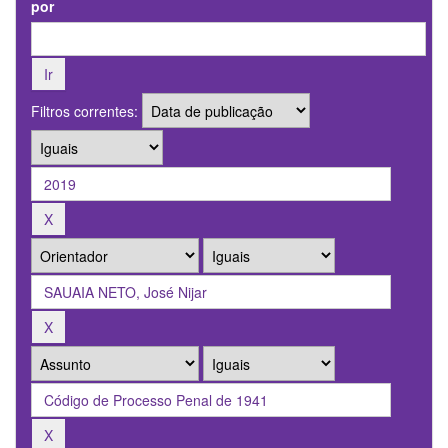
por
Filtros correntes: