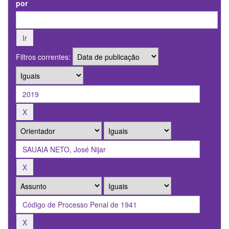
por
Filtros correntes: