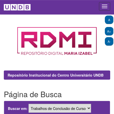
Skip
A
navigation
A+
A-
Repositório Institucional do Centro Universitário UNDB
Página de Busca
Buscar em: