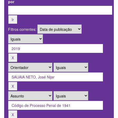
por
Filtros correntes: