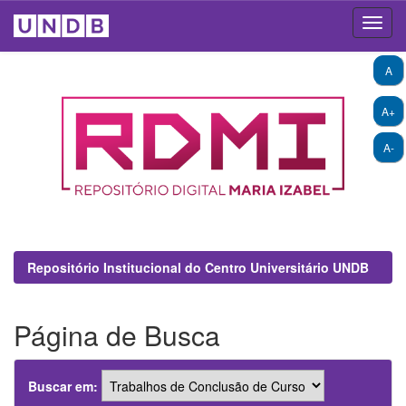
Skip
A
navigation
A+
A-
Repositório Institucional do Centro Universitário UNDB
Página de Busca
Buscar em: