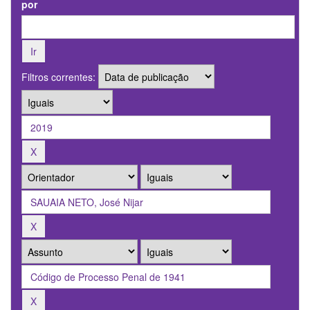
por
Filtros correntes: