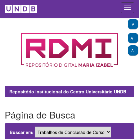
Skip
A
navigation
A+
A-
Repositório Institucional do Centro Universitário UNDB
Página de Busca
Buscar em: