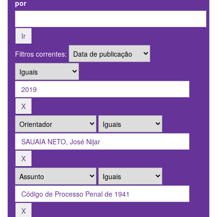
por
Filtros correntes: