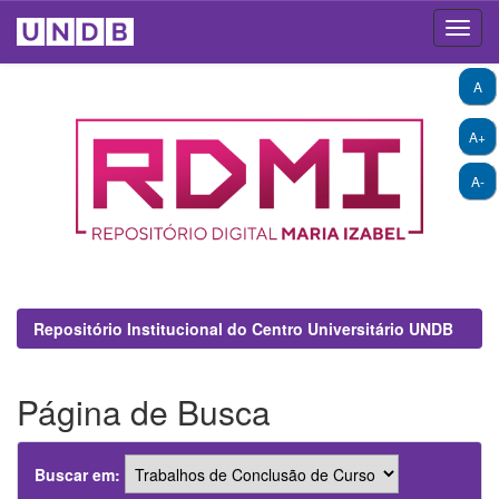
Skip
A
navigation
A+
A-
Repositório Institucional do Centro Universitário UNDB
Página de Busca
Buscar em: