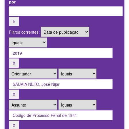
por
Filtros correntes: