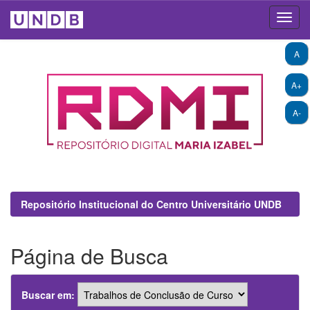
Skip
A
navigation
A+
A-
Repositório Institucional do Centro Universitário UNDB
Página de Busca
Buscar em: