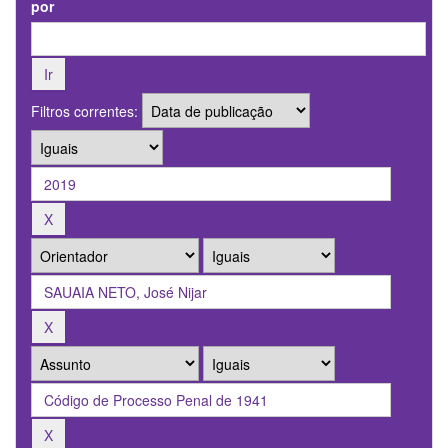
por
Filtros correntes: