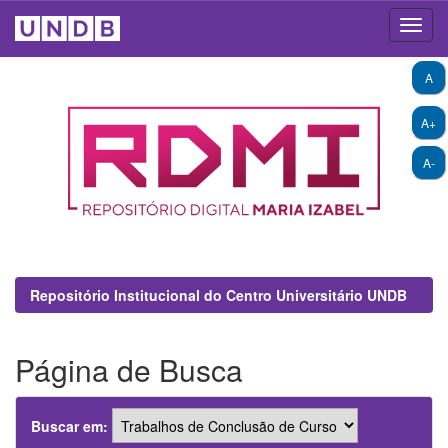
Skip
A
navigation
A+
A-
Repositório Institucional do Centro Universitário UNDB
Página de Busca
Buscar em: