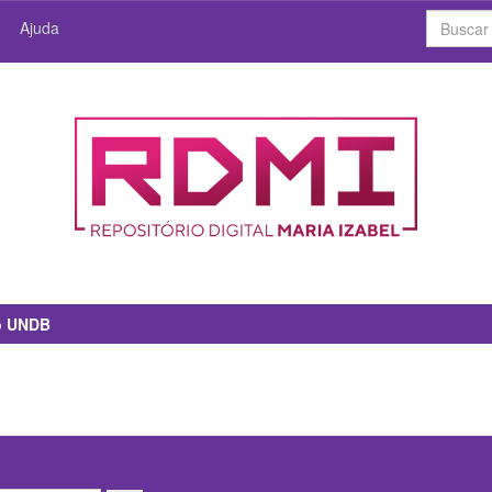
Ajuda
io UNDB