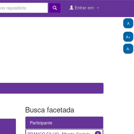
Entrar em:
A
A+
A-
Busca facetada
Participante
1