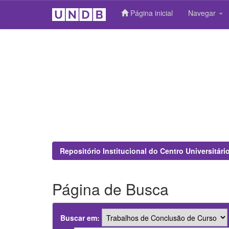
Página inicial
Navegar
Skip
navigation
Repositório Institucional do Centro Universitár
Página de Busca
Buscar em: