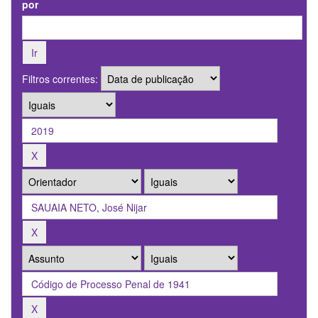
por
Filtros correntes: