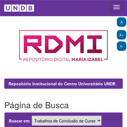
Skip
A
navigation
A+
A-
Repositório Institucional do Centro Universitário UNDB
Página de Busca
Buscar em: