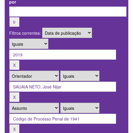
por
Filtros correntes: