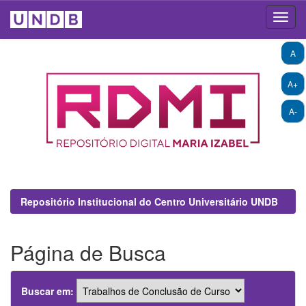
Skip
A
navigation
A+
A-
Repositório Institucional do Centro Universitário UNDB
Página de Busca
Buscar em: