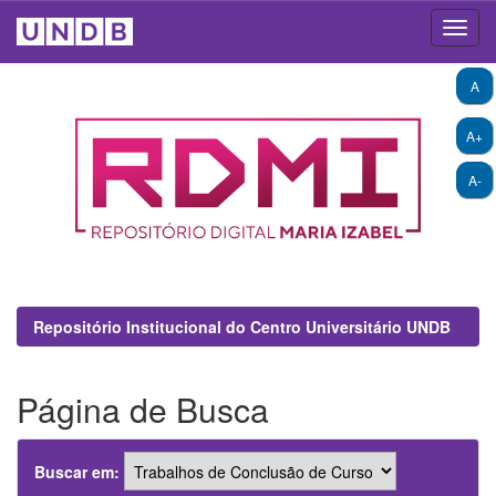
Skip
A
navigation
A+
A-
Repositório Institucional do Centro Universitário UNDB
Página de Busca
Buscar em: