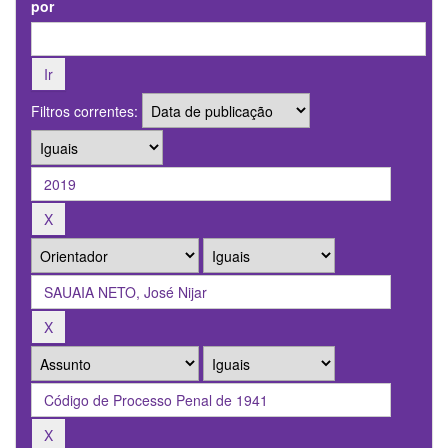
por
Filtros correntes: