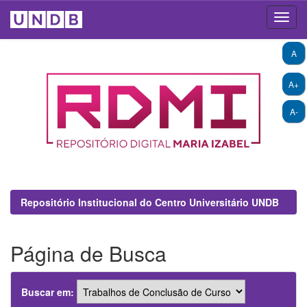
Skip
A
navigation
A+
A-
Repositório Institucional do Centro Universitário UNDB
Página de Busca
Buscar em: