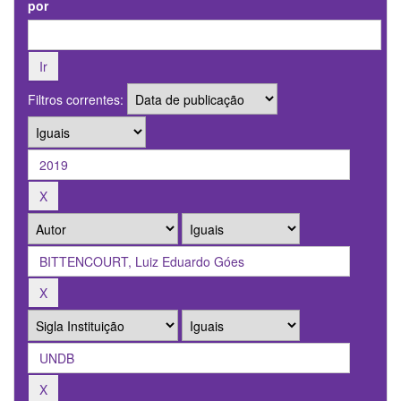
por
Filtros correntes: