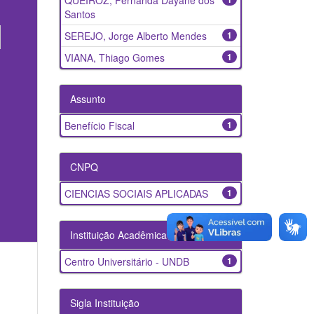
QUEIROZ, Fernanda Dayane dos
Santos
SEREJO, Jorge Alberto Mendes
1
VIANA, Thiago Gomes
1
Assunto
Benefício Fiscal
1
CNPQ
CIENCIAS SOCIAIS APLICADAS
1
Instituição Acadêmica
Centro Universitário - UNDB
1
Sigla Instituição