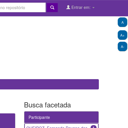
Entrar em:
A
A+
A-
Busca facetada
Participante
1