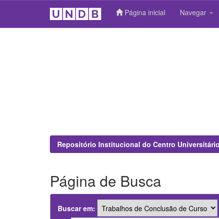
Página inicial
Navegar
Skip
navigation
Repositório Institucional do Centro Universitár
Página de Busca
Buscar em: