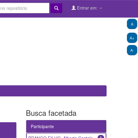
Entrar em:
A
A+
A-
Busca facetada
Participante
1