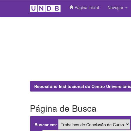
Página inicial
Navegar
Skip
navigation
Repositório Institucional do Centro Universitár
Página de Busca
Buscar em: