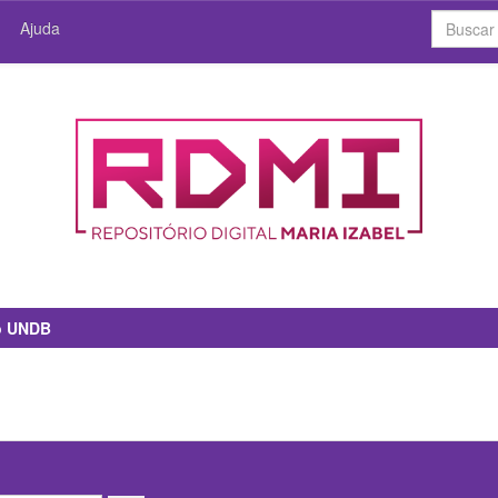
Ajuda
io UNDB