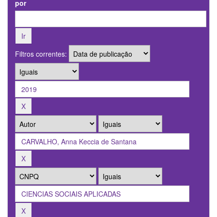
por
Filtros correntes: