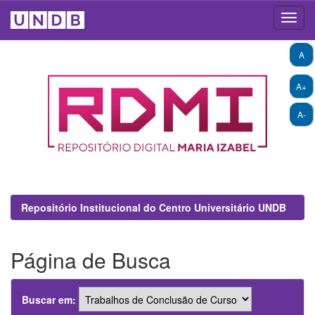
Skip
A
navigation
A+
A-
Repositório Institucional do Centro Universitário UNDB
Página de Busca
Buscar em: