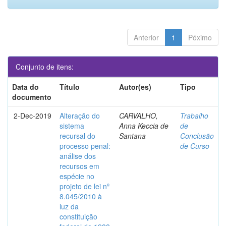
Anterior
1
Póximo
Conjunto de itens:
Data do
Título
Autor(es)
Tipo
documento
2-Dec-2019
Alteração do
CARVALHO,
Trabalho
sistema
Anna Keccia de
de
recursal do
Santana
Conclusão
processo penal:
de Curso
análise dos
recursos em
espécie no
projeto de lei nº
8.045/2010 à
luz da
constituição