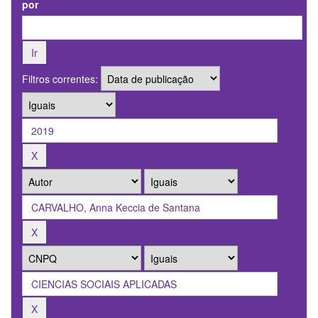
por
Filtros correntes: