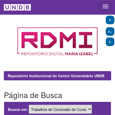
Skip
A
navigation
A+
A-
Repositório Institucional do Centro Universitário UNDB
Página de Busca
Buscar em: