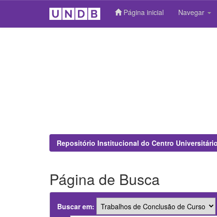
Página inicial
Navegar
Skip
navigation
Repositório Institucional do Centro Universitár
Página de Busca
Buscar em: