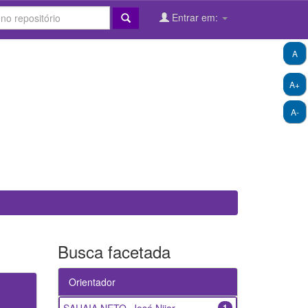
Entrar em:
A
A+
A-
Busca facetada
Orientador
1