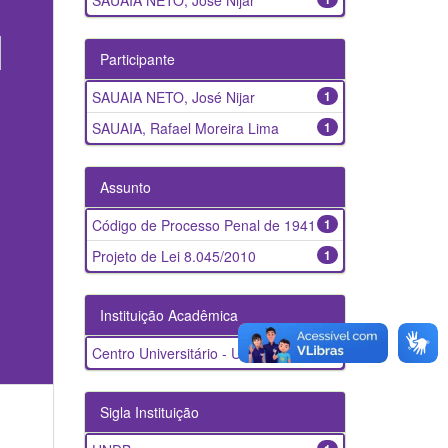
SAUAIA NETO, José Nijar
Participante
SAUAIA NETO, José Nijar
1
SAUAIA, Rafael Moreira Lima
1
Assunto
Código de Processo Penal de 1941
1
Projeto de Lei 8.045/2010
1
Instituição Acadêmica
Centro Universitário - UNDB
1
Sigla Instituição