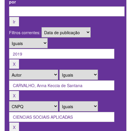
por
Filtros correntes: