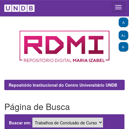
Skip
A
navigation
A+
A-
Repositório Institucional do Centro Universitário UNDB
Página de Busca
Buscar em: