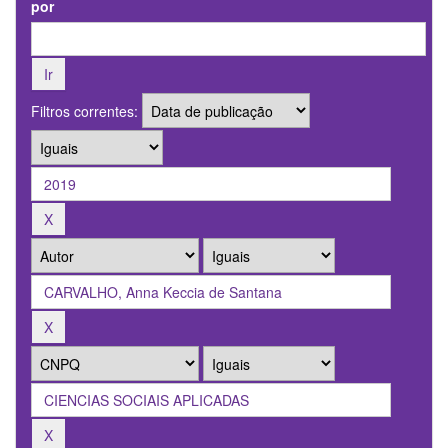
por
Filtros correntes: