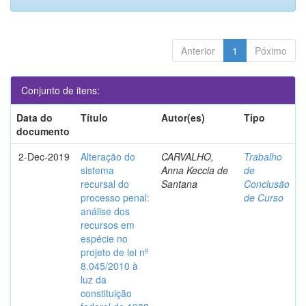
Anterior
1
Póximo
Conjunto de itens:
Data do
Título
Autor(es)
Tipo
documento
2-Dec-2019
Alteração do
CARVALHO,
Trabalho
sistema
Anna Keccia de
de
recursal do
Santana
Conclusão
processo penal:
de Curso
análise dos
recursos em
espécie no
projeto de lei nº
8.045/2010 à
luz da
constituição