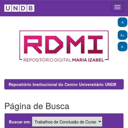
Skip
A
navigation
A+
A-
Repositório Institucional do Centro Universitário UNDB
Página de Busca
Buscar em: