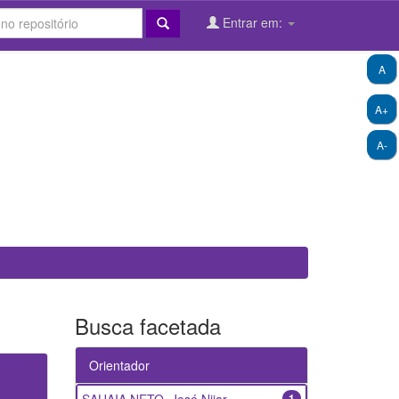
Entrar em:
A
A+
A-
Busca facetada
Orientador
1