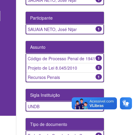
SAUAIA NETO, José Nijar
Participante
SAUAIA NETO, José Nijar
1
Assunto
Código de Processo Penal de 1941
1
Projeto de Lei 8.045/2010
1
Recursos Penais
1
Sigla Instituição
UNDB
1
Tipo de documento