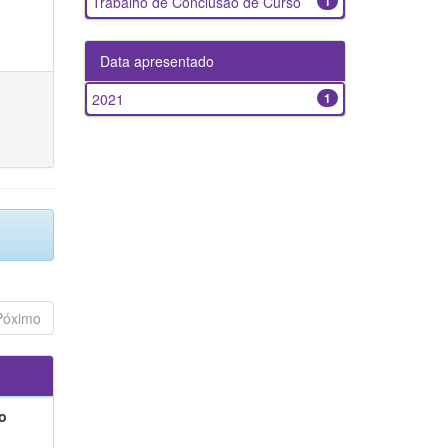
Trabalho de Conclusão de Curso
1
Data apresentado
2021
1
Póximo
o