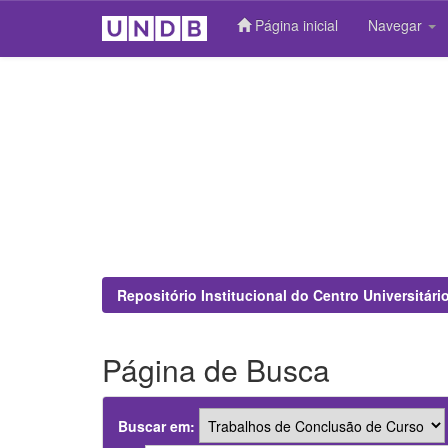
Página inicial
Navegar
Skip
navigation
Repositório Institucional do Centro Universitár
Página de Busca
Buscar em: