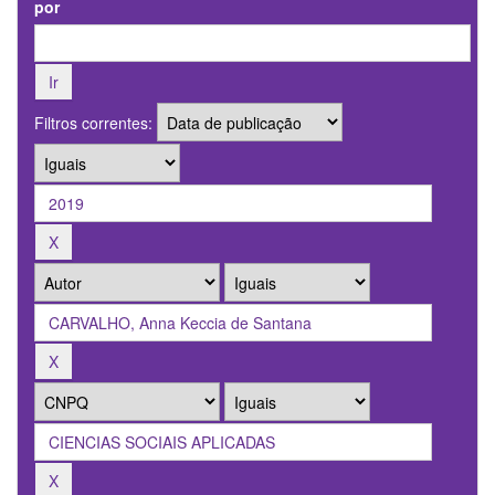
por
Filtros correntes: