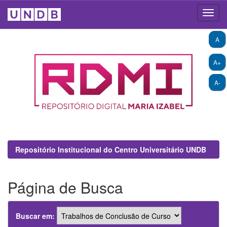
Skip
A
navigation
A+
A-
Repositório Institucional do Centro Universitário UNDB
Página de Busca
Buscar em: