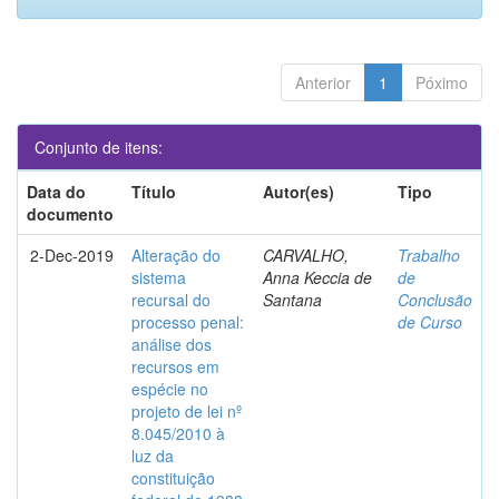
Anterior
1
Póximo
Conjunto de itens:
Data do
Título
Autor(es)
Tipo
documento
2-Dec-2019
Alteração do
CARVALHO,
Trabalho
sistema
Anna Keccia de
de
recursal do
Santana
Conclusão
processo penal:
de Curso
análise dos
recursos em
espécie no
projeto de lei nº
8.045/2010 à
luz da
constituição