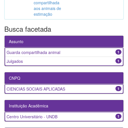
compartilhada
aos animais de
estimação
Busca facetada
Assunto
Guarda compartilhada animal
1
Julgados
1
CNPQ
CIENCIAS SOCIAIS APLICADAS
1
Instituição Acadêmica
Centro Universitário - UNDB
1