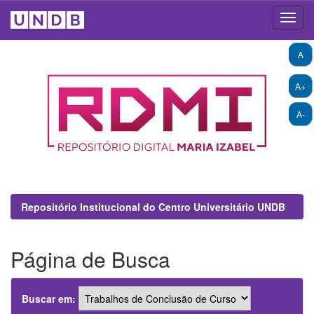
Skip
A
navigation
A+
A-
Repositório Institucional do Centro Universitário UNDB
Página de Busca
Buscar em: