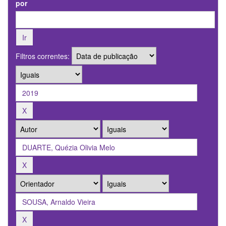
por
Filtros correntes: