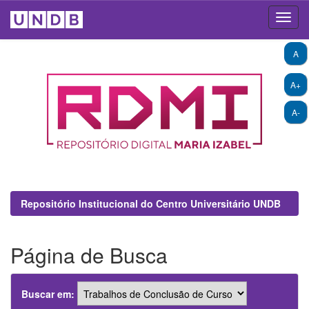
Skip
A
navigation
A+
A-
Repositório Institucional do Centro Universitário UNDB
Página de Busca
Buscar em: