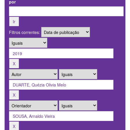
por
Filtros correntes: