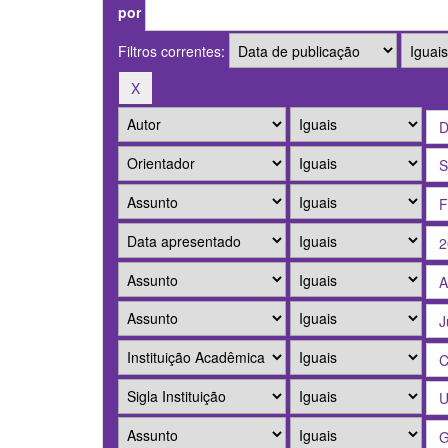
por
Filtros correntes: