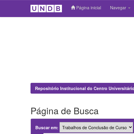
Página inicial
Navegar
Skip
navigation
Repositório Institucional do Centro Universitár
Página de Busca
Buscar em: