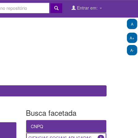
Entrar em:
A
A+
A-
Busca facetada
CNPQ
1