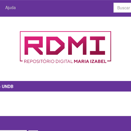
Ajuda
io UNDB