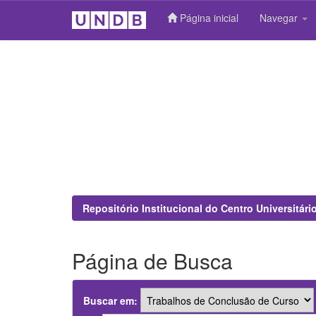
Página inicial
Navegar
Skip
navigation
Repositório Institucional do Centro Universitár
Página de Busca
Buscar em: