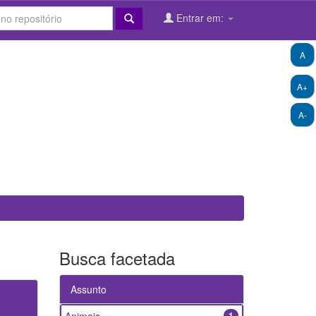
Entrar em:
A
A+
A-
Busca facetada
Assunto
1