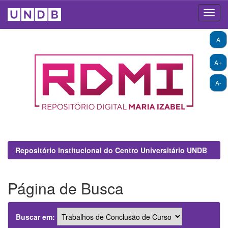
Skip
A
navigation
A+
A-
Repositório Institucional do Centro Universitário UNDB
Página de Busca
Buscar em: