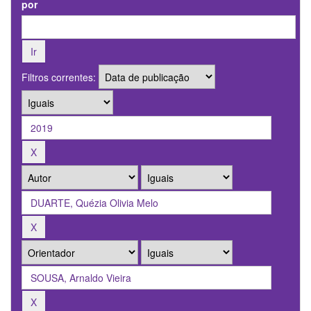
por
Filtros correntes: