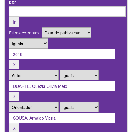
por
Filtros correntes: