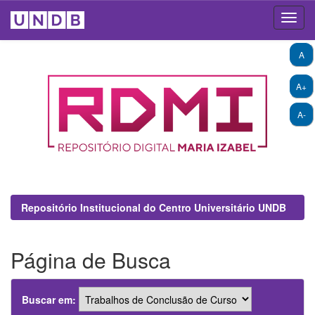
Skip
A
navigation
A+
A-
Repositório Institucional do Centro Universitário UNDB
Página de Busca
Buscar em: