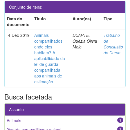
Conjunto de itens:
Data do
Título
Autor(es)
Tipo
documento
4-Dec-2019
Animais
DUARTE,
Trabalho
compartilhados,
Quézia Olivia
de
onde eles
Melo
Conclusão
habitam? A
de Curso
aplicabilidade da
lei de guarda
compartilhada
aos animais de
estimação
Busca facetada
Assunto
Animais
1
Guarda compartilhada animal
1