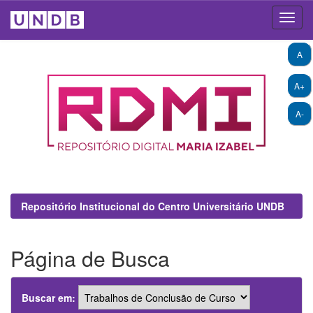
Skip
A
navigation
A+
A-
Repositório Institucional do Centro Universitário UNDB
Página de Busca
Buscar em: