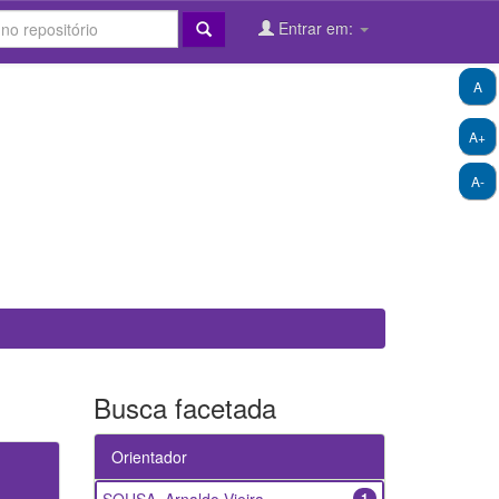
Entrar em:
A
A+
A-
Busca facetada
Orientador
1