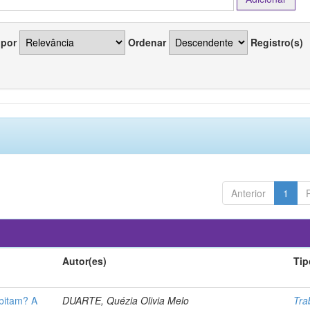
 por
Ordenar
Registro(s)
Anterior
1
Autor(es)
Tip
abitam? A
DUARTE, Quézia Olivia Melo
Tra