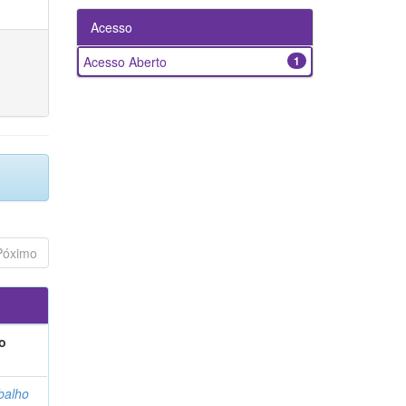
Acesso
Acesso Aberto
1
Póximo
o
balho