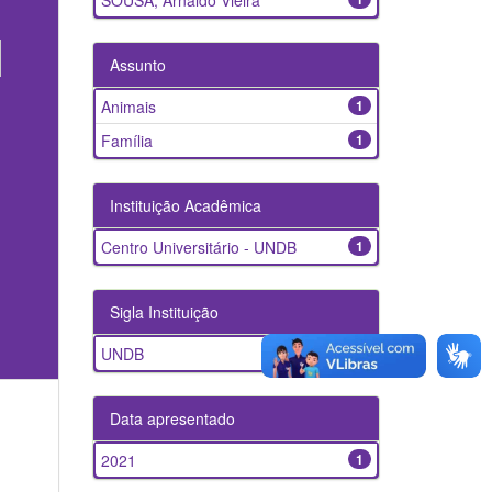
SOUSA, Arnaldo Vieira
Assunto
Animais
1
Família
1
Instituição Acadêmica
Centro Universitário - UNDB
1
Sigla Instituição
UNDB
1
Data apresentado
2021
1