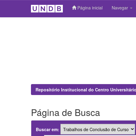
Página inicial
Navegar
Skip
navigation
Repositório Institucional do Centro Universitár
Página de Busca
Buscar em: