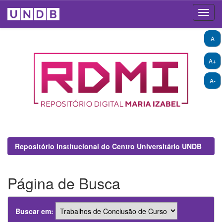
Skip
A
navigation
A+
A-
Repositório Institucional do Centro Universitário UNDB
Página de Busca
Buscar em: