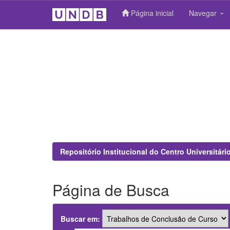
Página inicial
Navegar
Skip
navigation
Repositório Institucional do Centro Universitár
Página de Busca
Buscar em: