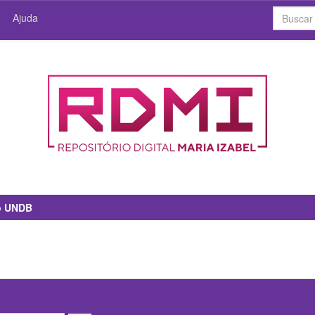
Ajuda
io UNDB