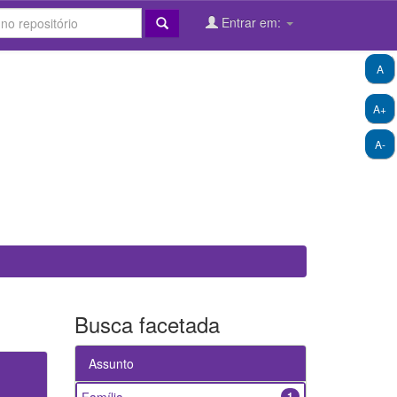
Entrar em:
A
A+
A-
Busca facetada
Assunto
1