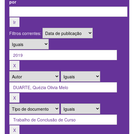
por
Filtros correntes: