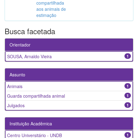
compartilhada
aos animais de
estimação
Busca facetada
Orientador
SOUSA, Arnaldo Vieira
1
Assunto
Animais
1
Guarda compartilhada animal
1
Julgados
1
Instituição Acadêmica
Centro Universitário - UNDB
1