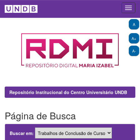
Skip
A
navigation
A+
A-
Repositório Institucional do Centro Universitário UNDB
Página de Busca
Buscar em: