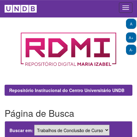
Skip
A
navigation
A+
A-
Repositório Institucional do Centro Universitário UNDB
Página de Busca
Buscar em: