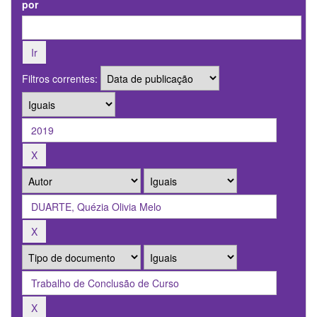
por
Filtros correntes: