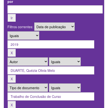
por
Filtros correntes: