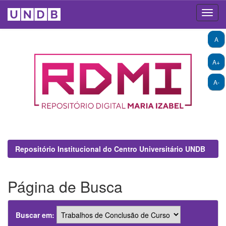
Skip
A
navigation
A+
A-
Repositório Institucional do Centro Universitário UNDB
Página de Busca
Buscar em: