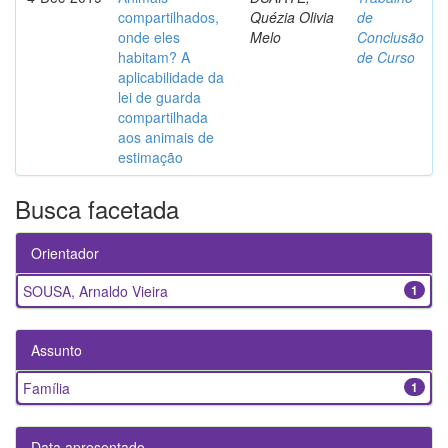
compartilhados,
Quézia Olivia
de
onde eles
Melo
Conclusão
habitam? A
de Curso
aplicabilidade da
lei de guarda
compartilhada
aos animais de
estimação
Busca facetada
Orientador
SOUSA, Arnaldo Vieira
1
Assunto
Família
1
Data apresentado