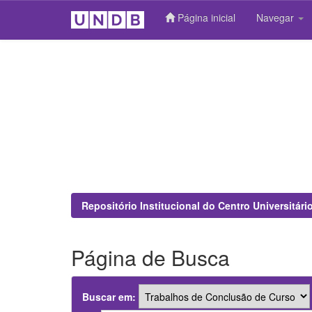
Página inicial
Navegar
Skip
navigation
Repositório Institucional do Centro Universitár
Página de Busca
Buscar em: