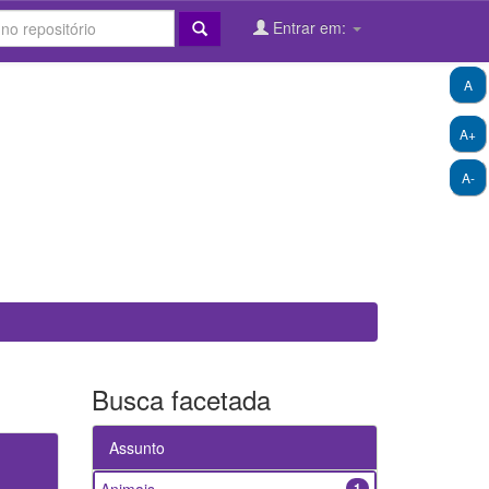
Entrar em:
A
A+
A-
Busca facetada
Assunto
1