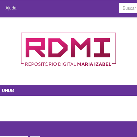
Ajuda
io UNDB