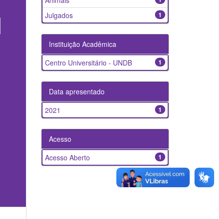
Animais
Julgados
1
Instituição Acadêmica
Centro Universitário - UNDB
1
Data apresentado
2021
1
Acesso
Acesso Aberto
1